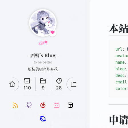
本
♥
西柿
url
: 
-西柿's Blog-
avata
to be better
name
:
blog
:
折枝的树也能开花
desc
:
email
110
9
28
color
申