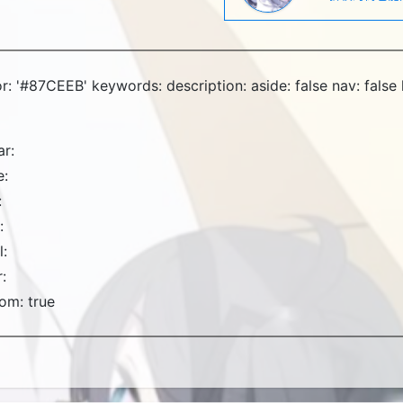
lor: '#87CEEB' keywords: description: aside: false nav: false 
ar:
:
:
:
l:
:
om: true