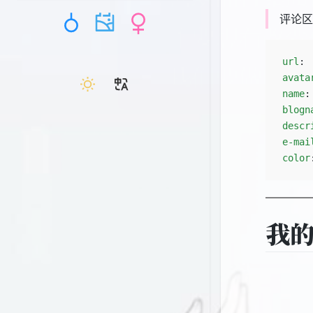
评论区
url
: 
avata
name
:
blogn
descr
e-mai
color
我