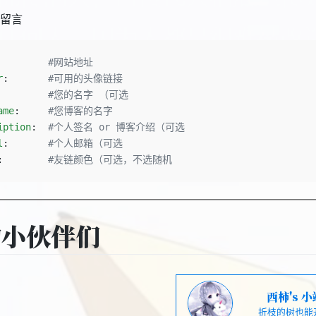
留言
         
#网站地址
r
:       
#可用的头像链接
         
#您的名字 （可选
ame
:     
#您博客的名字
iption
:  
#个人签名 or 博客介绍（可选
l
:       
#个人邮箱（可选
:        
#友链颜色（可选，不选随机
的小伙伴们
西柿's 小
折枝的树也能