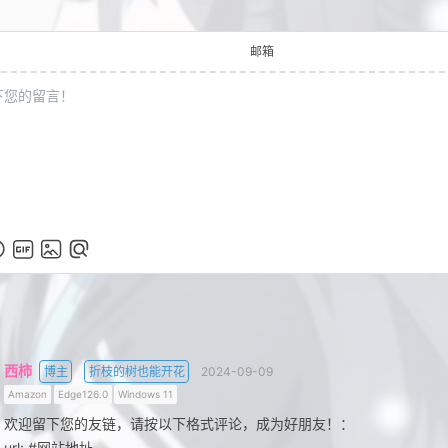
邮箱
西柿
博主
折枝的树也能开花
2024-09-09
Amazon
Edge126.0
Windows 11
欢迎留下您的友链，请按以下格式评论，成为好朋友！：
url: #网站地址