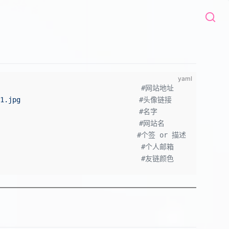
yaml
                                    #网站地址
1.jpg
                             #头像链接  
                                   #名字
                                    #网站名
                                   #个签 or 描述
                                    #个人邮箱
                                     #友链颜色