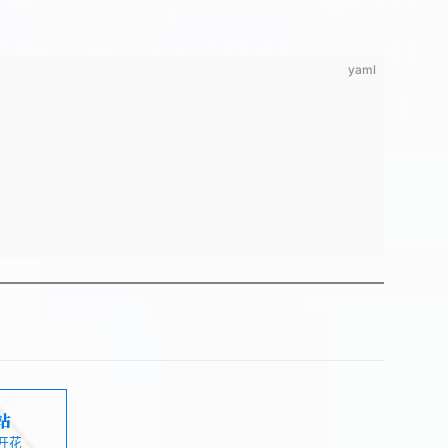
yaml
站
开花