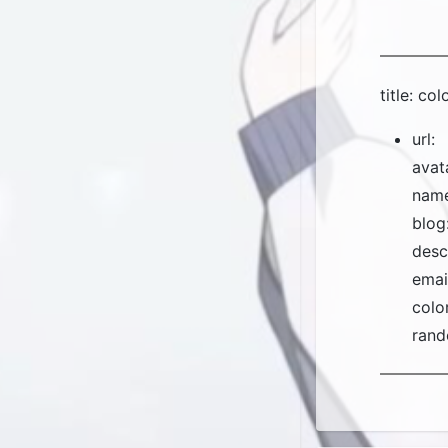
title: co
url:
avat
name
blog
desc
emai
color
rand