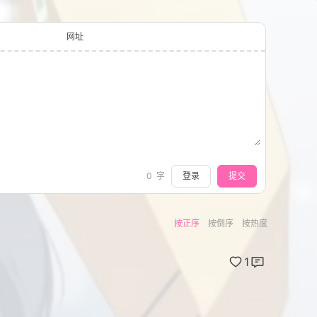
网址
登录
提交
0
字
按正序
按倒序
按热度
1