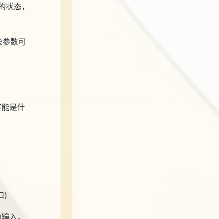
的状态，
些参数可
可能是什
口)
为输入，