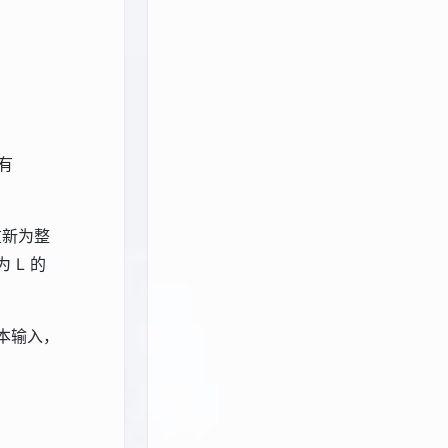
有
重新为整
 L 的
文本输入，