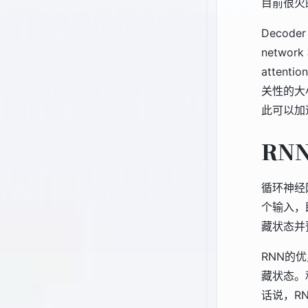
目前很火的
Decoder
networ
attent
关性的大小
此可以加
RN
循环神经
个输入，
藏状态并
RNN的
藏状态。和
话说，R