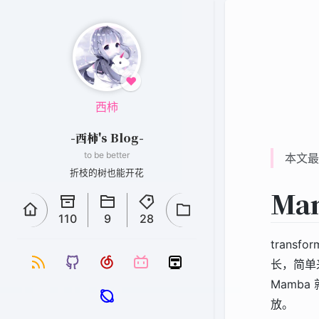
♥
西柿
-西柿's Blog-
to be better
本文最
折枝的树也能开花
Ma
110
9
28
tran
长，简单
Mamb
放。