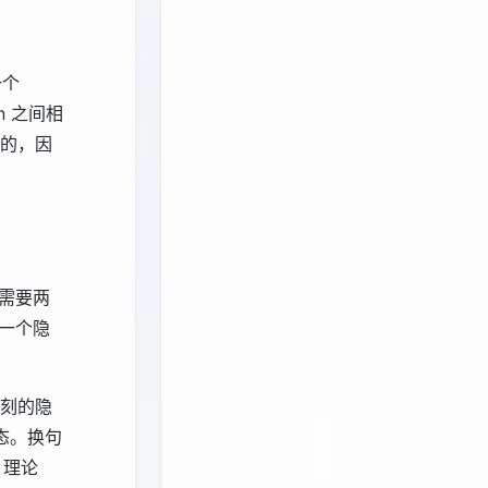
一个
en 之间相
成的，因
需要两
下一个隐
时刻的隐
状态。换句
。理论