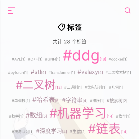
标签
共计 28 个标签
#ddg
#AVL
[1]
#C++
[1]
#GNN
[1]
[18]
#docker
[1]
#stl
#valaxy
#pytorch
[1]
[4]
#transformer
[1]
[4]
#二叉搜索树
[1]
#二叉树
[12]
#二进制
[1]
#优先队列
[1]
#几何
[1]
#哈希表
#字符串
#搜索树
#单调栈
[1]
[5]
[4]
#排序
[1]
[2]
#机器学习
#数组
#数学
[1]
[5]
[14]
#枚举
[1]
#链表
#深度学习
#生信
#栈与队列
[1]
[4]
[2]
[14]