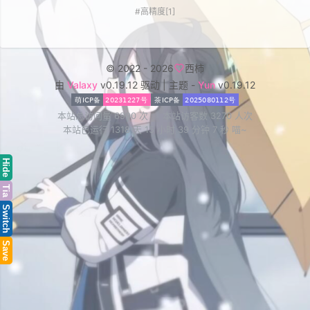
#高精度
[1]
©
2022 -
2026
西柿
由
Valaxy
v0.19.12 驱动 | 主题 -
Yun
v0.19.12
本站总访问量
6990
次 本站访客数
3270
人次
本站已运行 1318 天 15 小时 39 分钟 7 秒 喵~
Hide
Tia
Switch
Save