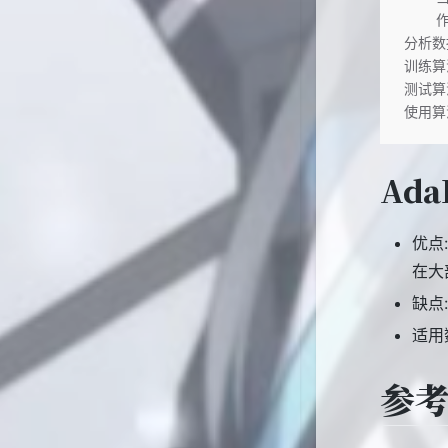
   
分析数
训练算
测试算
使用算
Ada
优点
在大
缺点
适用
参