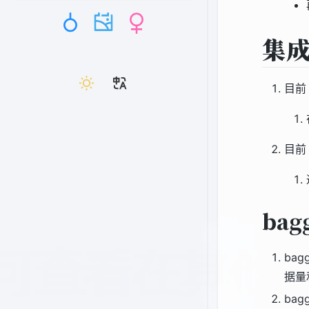
集成
目前 
目前 
bag
ba
据量
ba