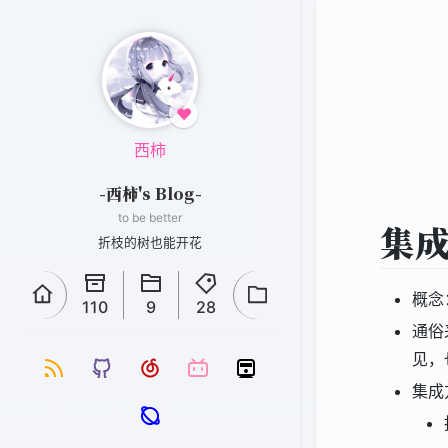
♥
西柿
-西柿's Blog-
to be better
集成
折枝的树也能开花
概念
110
9
28
通俗
见，
集成